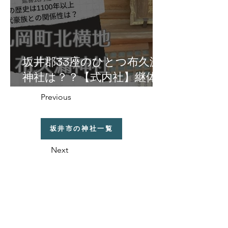
坂井郡33座のひとつ布久漏
神社は？？【式内社】継体
天皇の皇女・円弥媛命由縁
Previous
の地の丸岡町北横地に鎮
座！
坂井市の神社一覧
Next
福井県の神社の話
織田信長と越前侵攻