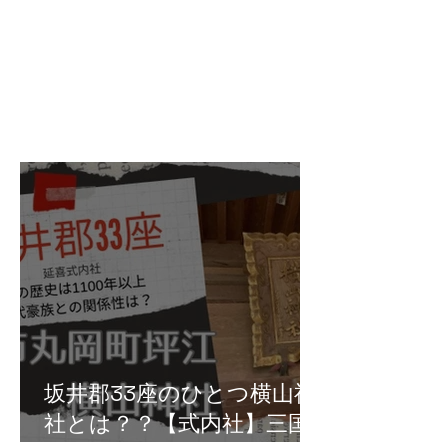
坂井郡33座のひとつ横山神
社とは？？【式内社】三国