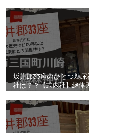
真人の祖・椀子皇子の拠点
か？坂井市丸岡町坪江
坂井郡33座のひとつ鵜屎神
社は？？【式内社】継体天
皇は鵜の排泄物を儀式で利
用？三国町川崎の鵜森神社
か！