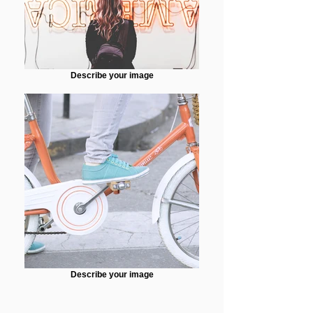
Describe your image
Describe your image