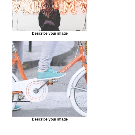
Describe your image
Describe your image