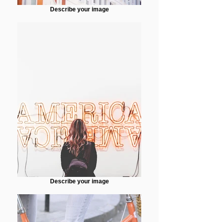
Describe your image
Describe your image