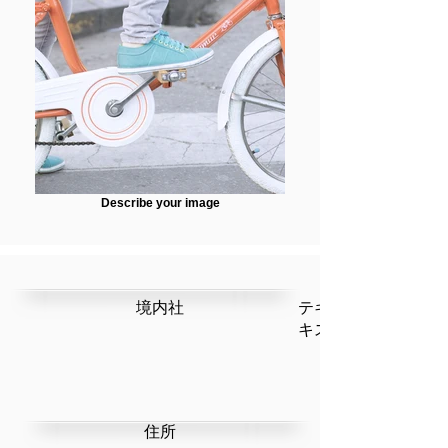
Describe your image
​境内社
テキストです。ここ
キストを編集」を選
​住所