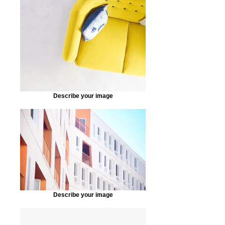
Describe your image
Describe your image