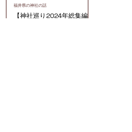
福井県の神社の話
【神社巡り2024年総集編】
2024年に参拝したおすす
め神社５選！
越前町
【越前国での牛頭天王】栄
枯盛衰が物語る八坂神社と