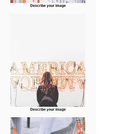
Describe your image
Describe your image