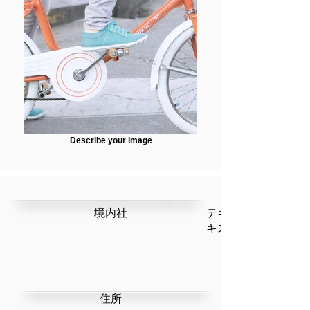
Describe your image
​境内社
テキストです。ここ
キストを編集」を選
​住所