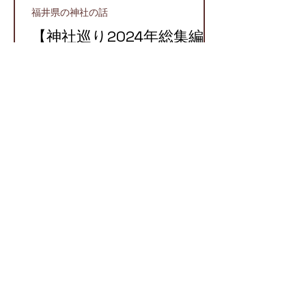
福井県の神社の話
【神社巡り2024年総集編】
2024年に参拝したおすす
め神社５選！
越前町
【越前国での牛頭天王】栄
枯盛衰が物語る八坂神社と