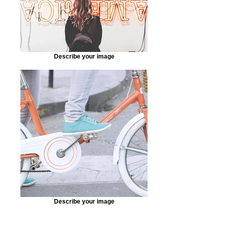
Describe your image
Describe your image