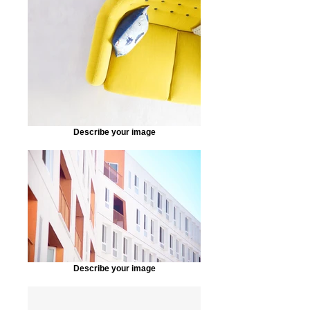
Describe your image
Describe your image