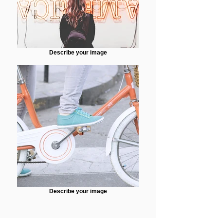
Describe your image
Describe your image