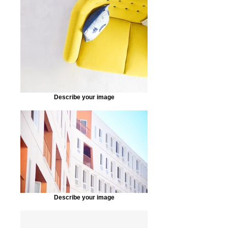
Describe your image
Describe your image