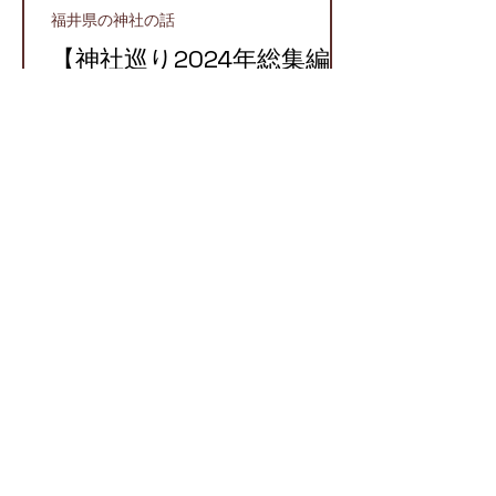
福井県の神社の話
【神社巡り2024年総集編】
2024年に参拝したおすす
め神社５選！
越前町
【越前国での牛頭天王】栄
枯盛衰が物語る八坂神社と