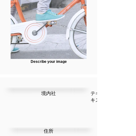
Describe your image
​境内社
テキストです。ここ
キストを編集」を選
​住所