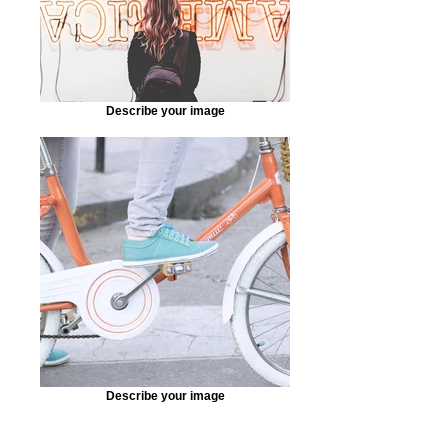
Describe your image
Describe your image