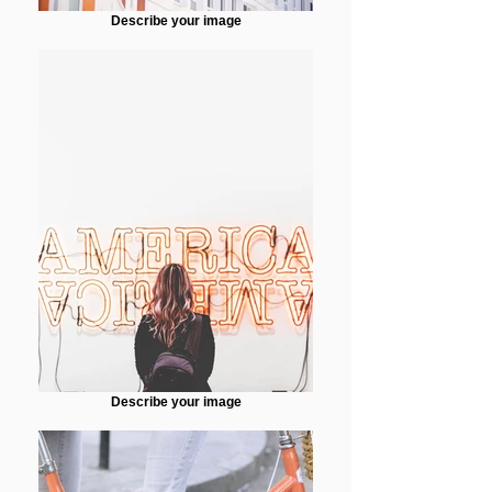
Describe your image
Describe your image