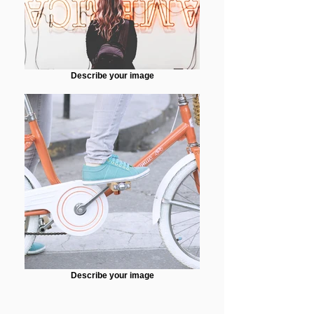
Describe your image
Describe your image