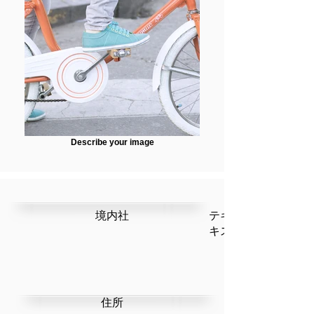
Describe your image
​境内社
テキストです。ここ
キストを編集」を選
​住所