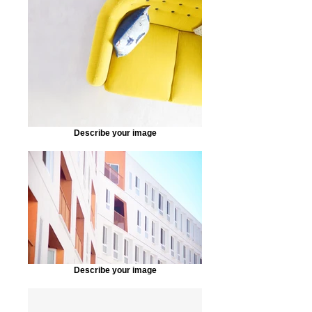
Describe your image
Describe your image