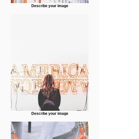
Describe your image
Describe your image