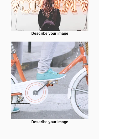
Describe your image
Describe your image