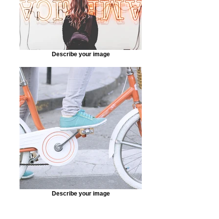
Describe your image
Describe your image