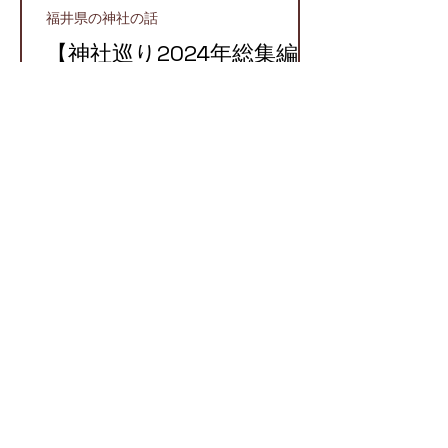
福井県の神社の話
【神社巡り2024年総集編】
2024年に参拝したおすす
め神社５選！
越前町
【越前国での牛頭天王】栄
枯盛衰が物語る八坂神社と