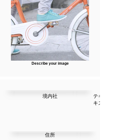
Describe your image
​境内社
テキストです。ここ
キストを編集」を選
​住所