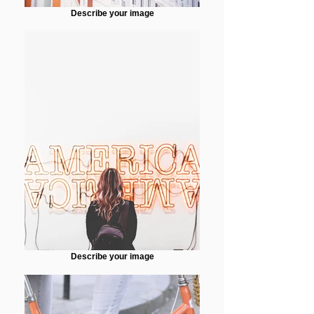
Describe your image
Describe your image