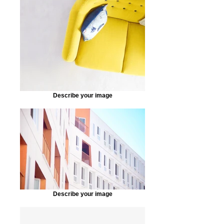
Describe your image
Describe your image