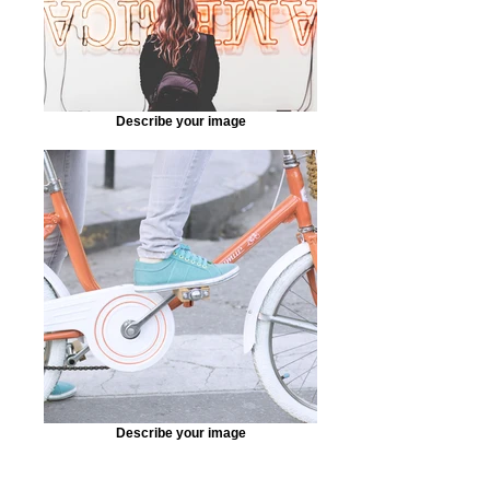
Describe your image
Describe your image