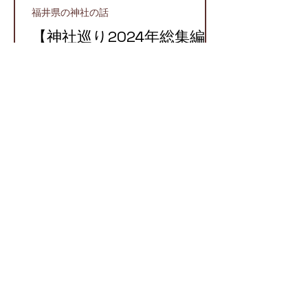
福井県の神社の話
【神社巡り2024年総集編】
2024年に参拝したおすす
め神社５選！
越前町
【越前国での牛頭天王】栄
枯盛衰が物語る八坂神社と