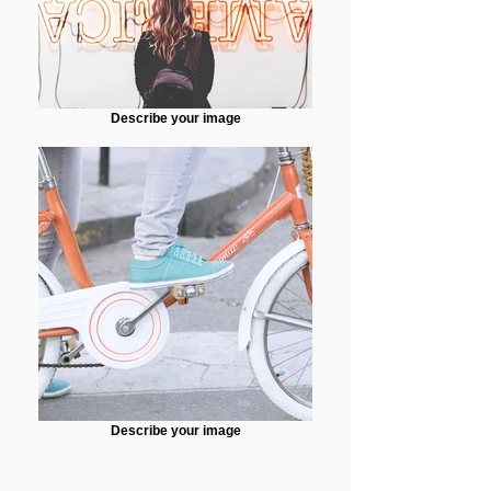
Describe your image
Describe your image