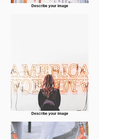
Describe your image
Describe your image