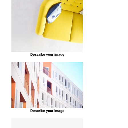
Describe your image
Describe your image