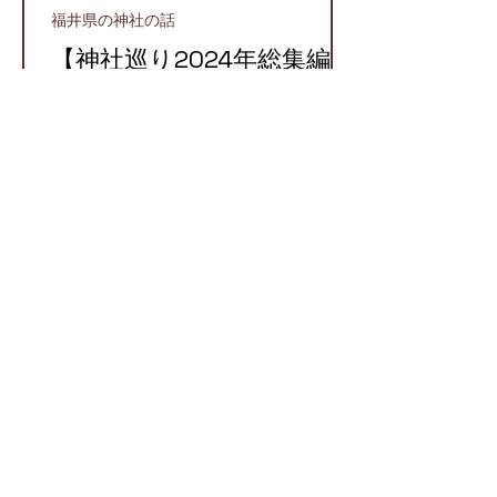
福井県の神社の話
【神社巡り2024年総集編】
2024年に参拝したおすす
め神社５選！
越前町
【越前国での牛頭天王】栄
枯盛衰が物語る八坂神社と