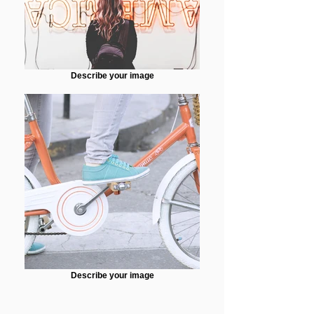
Describe your image
Describe your image