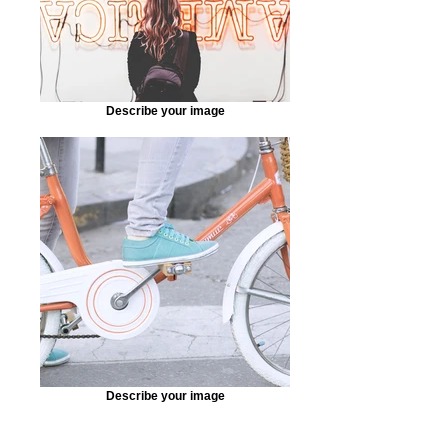
Describe your image
Describe your image