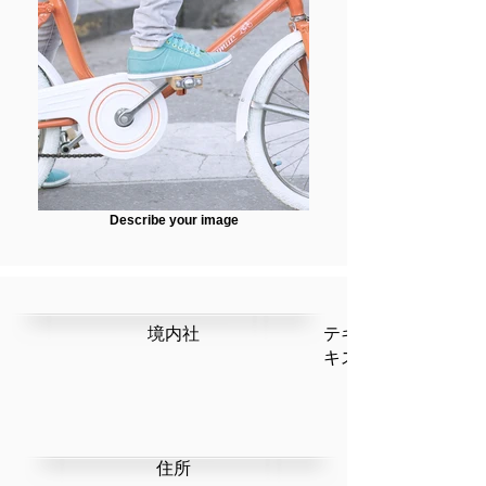
Describe your image
​境内社
テキストです。ここ
キストを編集」を選
​住所