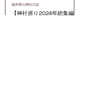
福井県の神社の話
【神社巡り2024年総集編】
2024年に参拝したおすす
め神社５選！
越前町
【越前国での牛頭天王】栄
枯盛衰が物語る八坂神社と