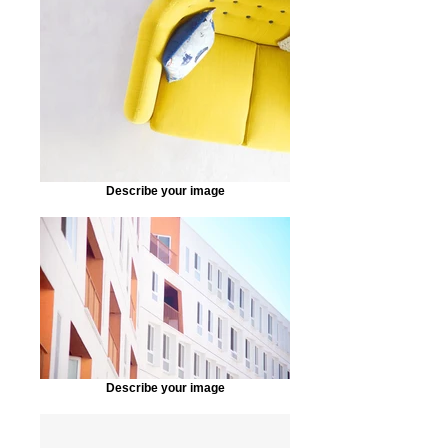
Describe your image
Describe your image