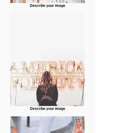
Describe your image
Describe your image