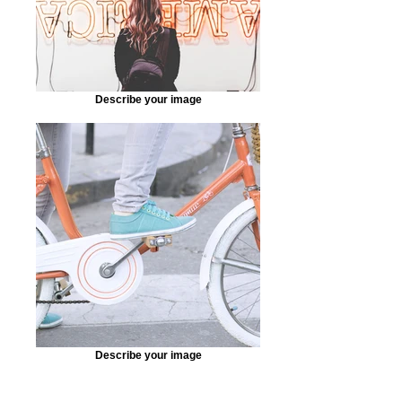
Describe your image
Describe your image