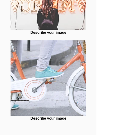
Describe your image
Describe your image