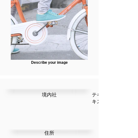
Describe your image
​境内社
テキストです。ここ
キストを編集」を選
​住所