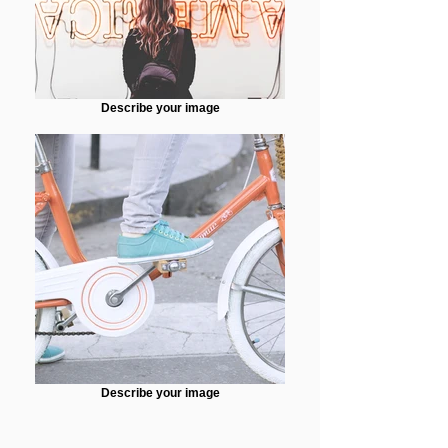
Describe your image
Describe your image