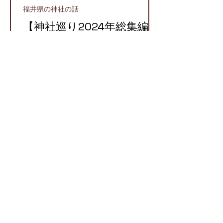
福井県の神社の話
【神社巡り2024年総集編】
2024年に参拝したおすす
め神社５選！
越前町
【越前国での牛頭天王】栄
枯盛衰が物語る八坂神社と