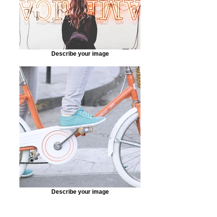
Describe your image
Describe your image