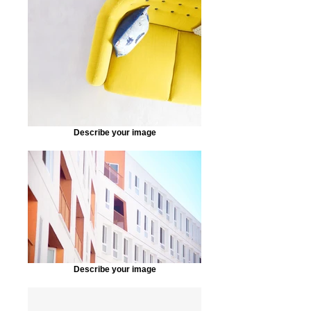
Describe your image
Describe your image