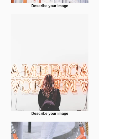
Describe your image
Describe your image