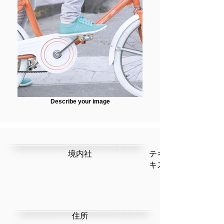
Describe your image
​境内社
テキストです。ここ
キストを編集」を選
​住所