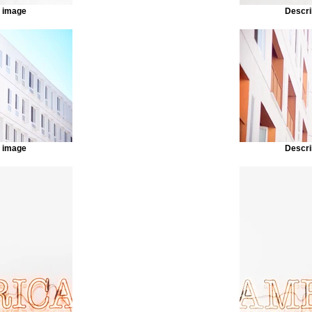
r image
Descri
r image
Descri