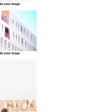
be your image
be your image