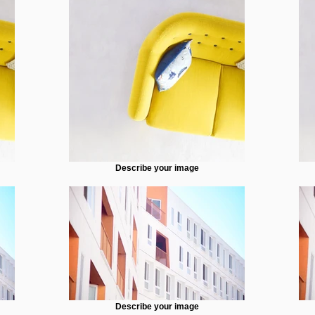
Describe your image
Describe your image