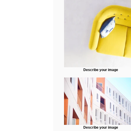
Describe your image
Describe your image