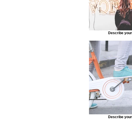
Describe you
Describe you