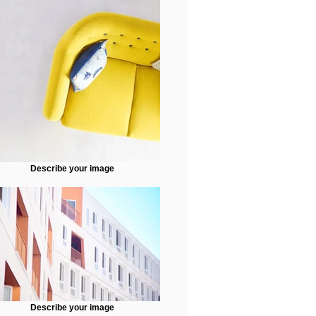
Describe your image
Describe your image