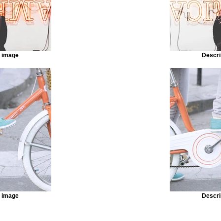
r image
Descri
r image
Descri