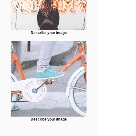
Describe your image
Describe your image