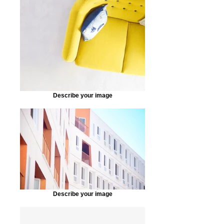
Describe your image
Describe your image