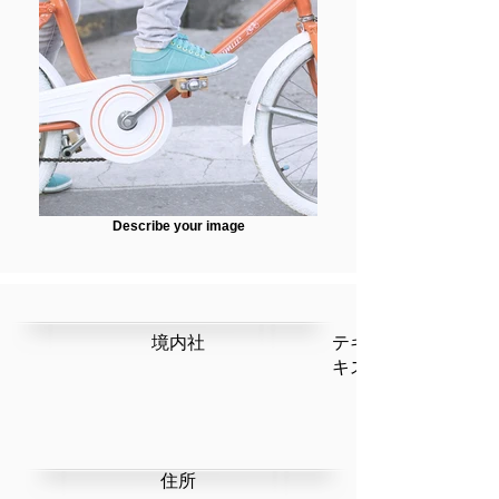
Describe your image
​境内社
テキストです。ここ
キストを編集」を選
​住所