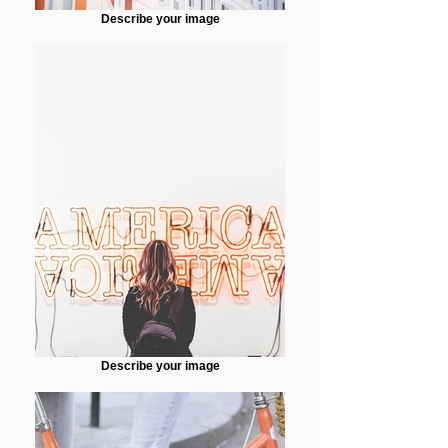
Describe your image
Describe your image