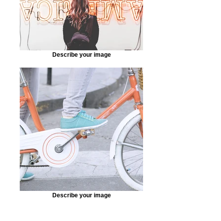
Describe your image
Describe your image