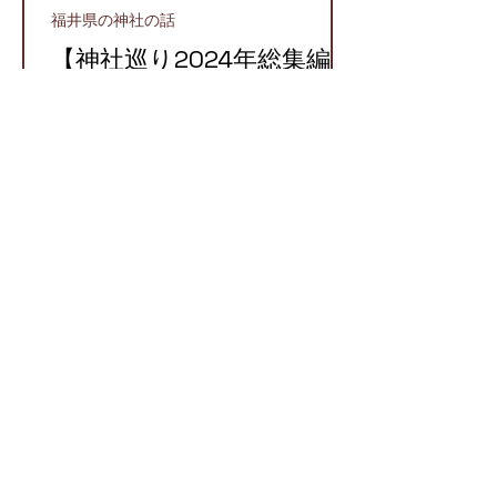
福井県の神社の話
【神社巡り2024年総集編】
2024年に参拝したおすす
め神社５選！
越前町
【越前国での牛頭天王】栄
枯盛衰が物語る八坂神社と