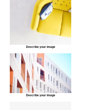
Describe your image
Describe your image