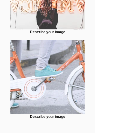
Describe your image
Describe your image