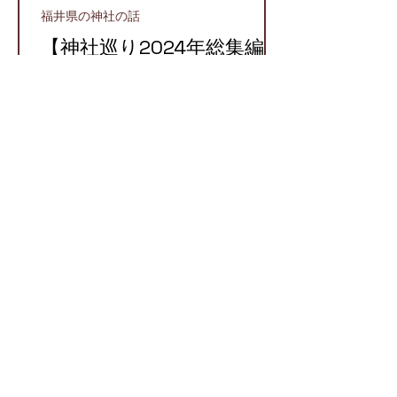
福井県の神社の話
【神社巡り2024年総集編】
2024年に参拝したおすす
め神社５選！
越前町
【越前国での牛頭天王】栄
枯盛衰が物語る八坂神社と