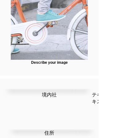
Describe your image
​境内社
テキストです。ここ
キストを編集」を選
​住所