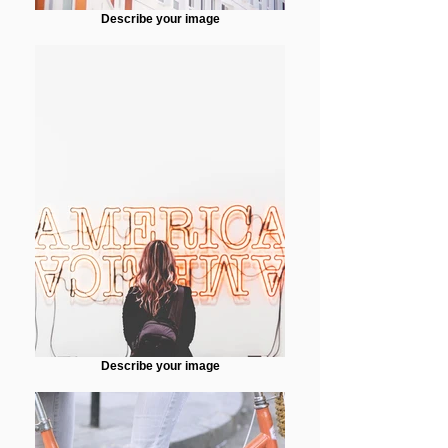
Describe your image
Describe your image