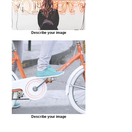
Describe your image
Describe your image