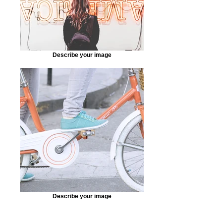
Describe your image
Describe your image