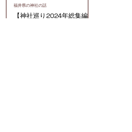
福井県の神社の話
【神社巡り2024年総集編】
2024年に参拝したおすす
め神社５選！
越前町
【越前国での牛頭天王】栄
枯盛衰が物語る八坂神社と