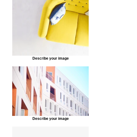
Describe your image
Describe your image