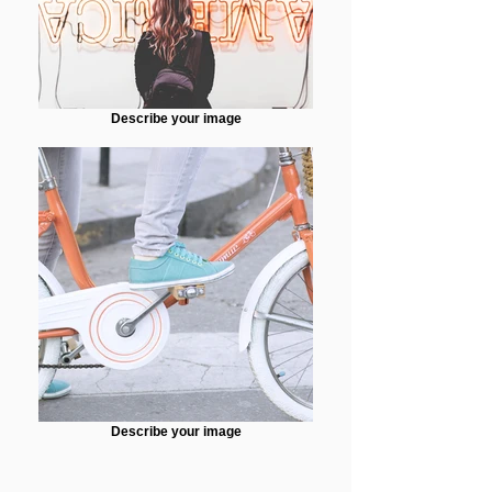
Describe your image
Describe your image