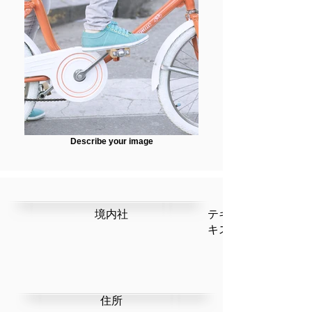
Describe your image
​境内社
テキストです。ここ
キストを編集」を選
​住所