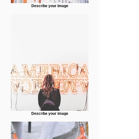
Describe your image
Describe your image