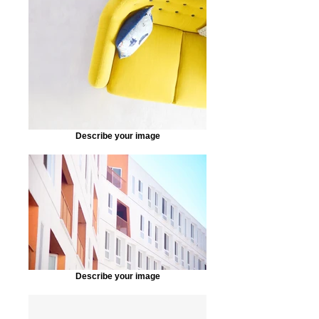
Describe your image
Describe your image