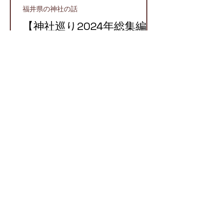
福井県の神社の話
【神社巡り2024年総集編】
2024年に参拝したおすす
め神社５選！
越前町
【越前国での牛頭天王】栄
枯盛衰が物語る八坂神社と