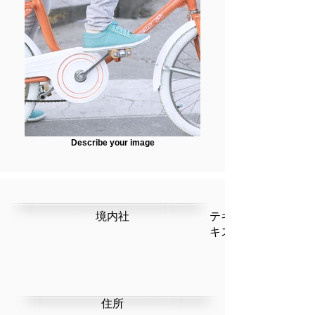
Describe your image
​境内社
テキストです。ここ
キストを編集」を選
​住所