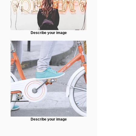
Describe your image
Describe your image