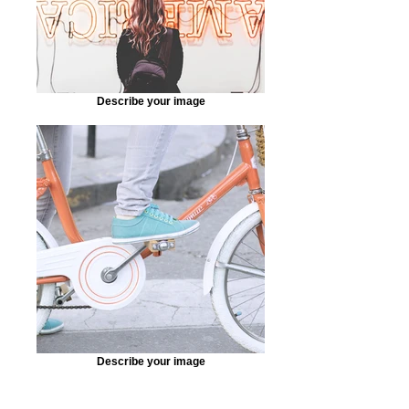
Describe your image
Describe your image