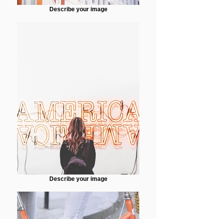
Describe your image
Describe your image