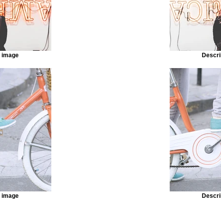
r image
Descri
r image
Descri