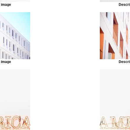
r image
Descri
r image
Descri