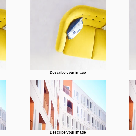
Describe your image
Describe your image