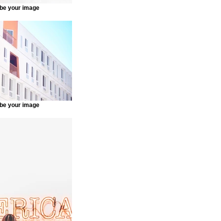
be your image
be your image