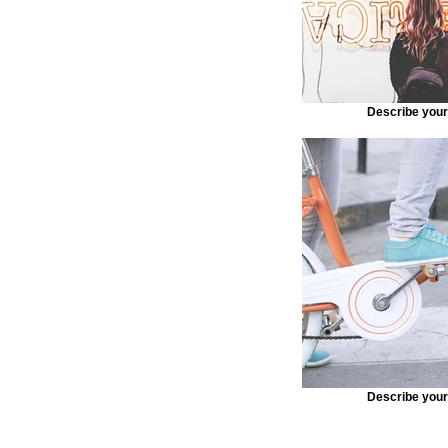
Describe you
Describe you