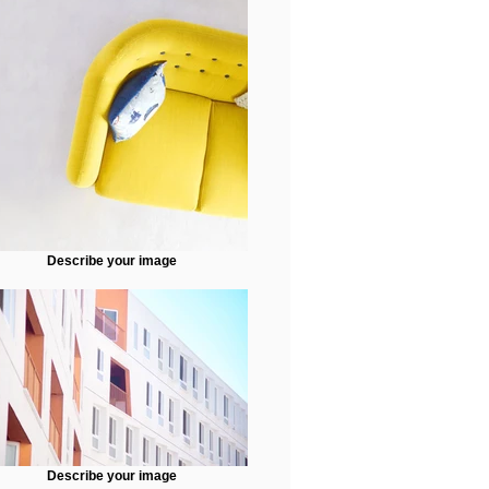
Describe your image
Describe your image