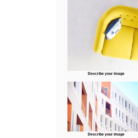
Describe your image
Describe your image