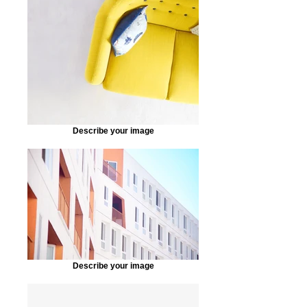
Describe your image
Describe your image