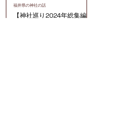
福井県の神社の話
【神社巡り2024年総集編】
2024年に参拝したおすす
め神社５選！
越前町
【越前国での牛頭天王】栄
枯盛衰が物語る八坂神社と