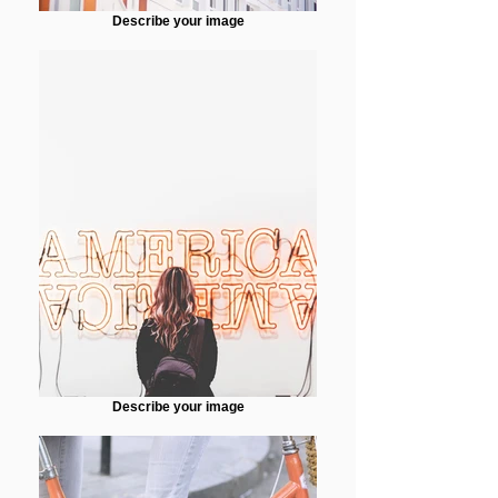
Describe your image
Describe your image