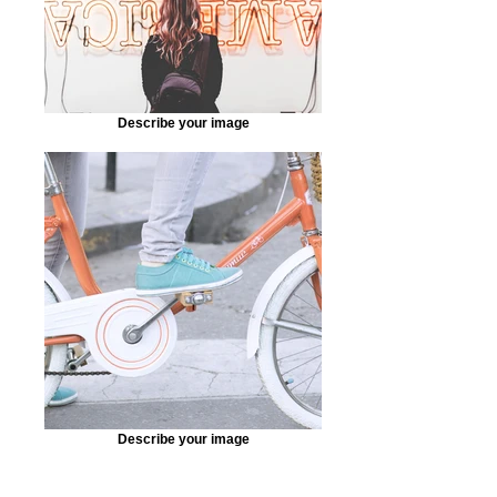
Describe your image
Describe your image