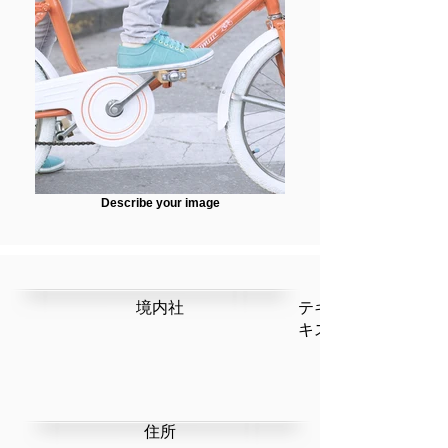
Describe your image
​境内社
テキストです。ここ
キストを編集」を選
​住所