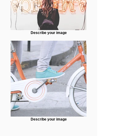
Describe your image
Describe your image