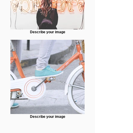
Describe your image
Describe your image