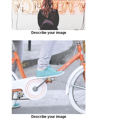
Describe your image
Describe your image