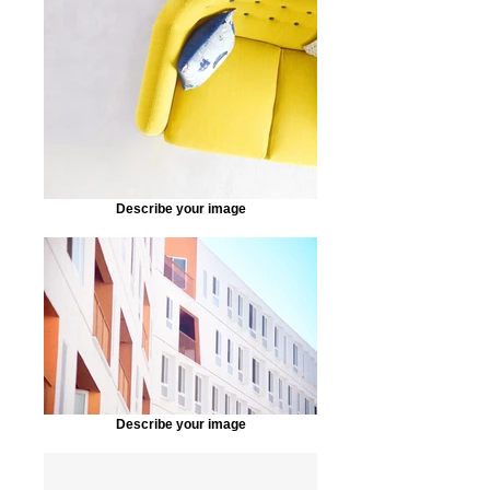
Describe your image
Describe your image