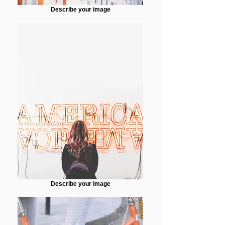
Describe your image
Describe your image