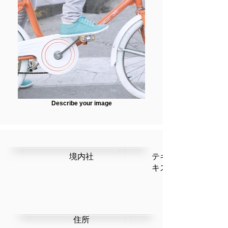
Describe your image
​境内社
テキストです。ここ
キストを編集」を選
​住所