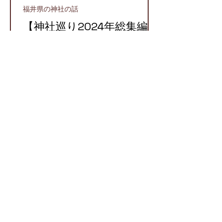
福井県の神社の話
【神社巡り2024年総集編】
2024年に参拝したおすす
め神社５選！
越前町
【越前国での牛頭天王】栄
枯盛衰が物語る八坂神社と