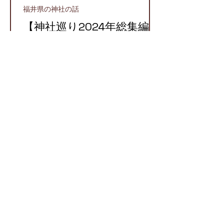
福井県の神社の話
【神社巡り2024年総集編】
2024年に参拝したおすす
め神社５選！
越前町
【越前国での牛頭天王】栄
枯盛衰が物語る八坂神社と