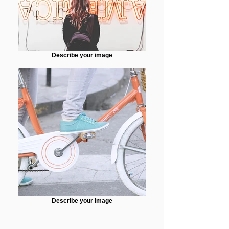
Describe your image
Describe your image