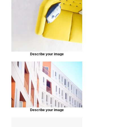
Describe your image
Describe your image