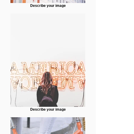
Describe your image
Describe your image