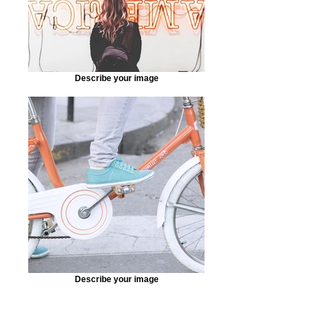
Describe your image
Describe your image