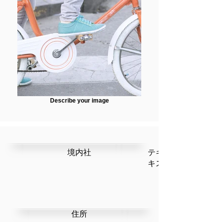
Describe your image
​境内社
テキストです。ここ
キストを編集」を選
​住所