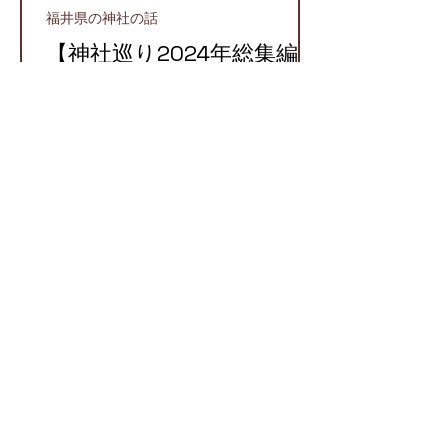
福井県の神社の話
【神社巡り2024年総集編】
2024年に参拝したおすす
め神社５選！
越前町
【越前国での牛頭天王】栄
枯盛衰が物語る八坂神社と