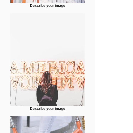
Describe your image
Describe your image