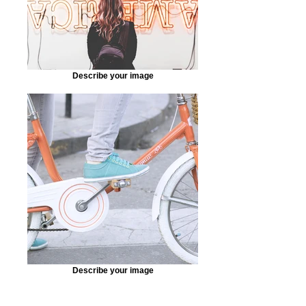
Describe your image
Describe your image