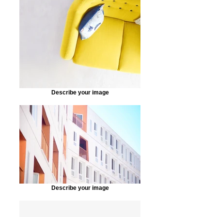
Describe your image
Describe your image