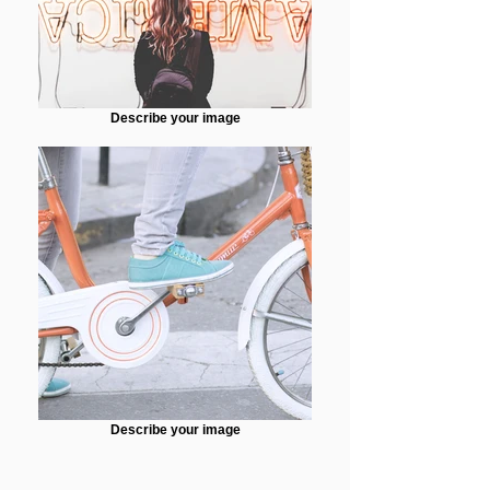
Describe your image
Describe your image