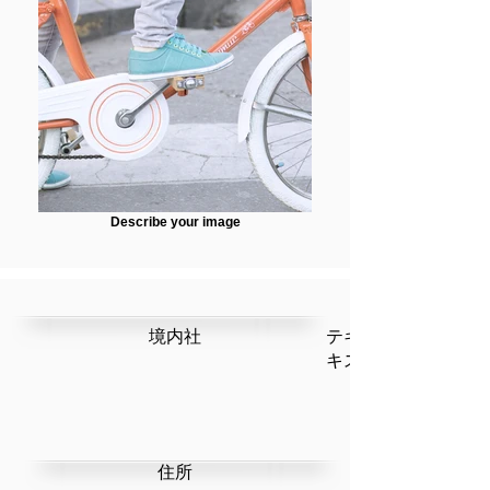
Describe your image
​境内社
テキストです。ここ
キストを編集」を選
​住所