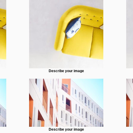
Describe your image
Describe your image