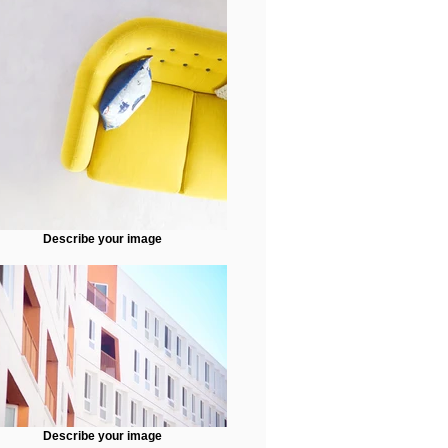
Describe your image
Describe your image