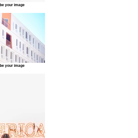
be your image
be your image