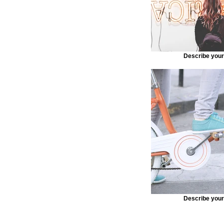
Describe you
Describe you