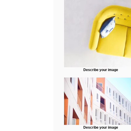
Describe your image
Describe your image