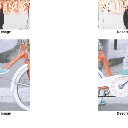
r image
Descri
r image
Descri