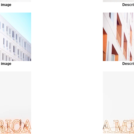
r image
Descri
r image
Descri