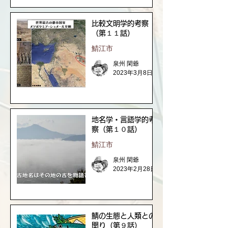
比較文明学的考察
（第１１話）
鯖江市
泉州 閑爺
2023年3月8日
地名学・言語学的考
察（第１０話）
鯖江市
泉州 閑爺
2023年2月28日
鯖の生態と人類との
関り（第９話）