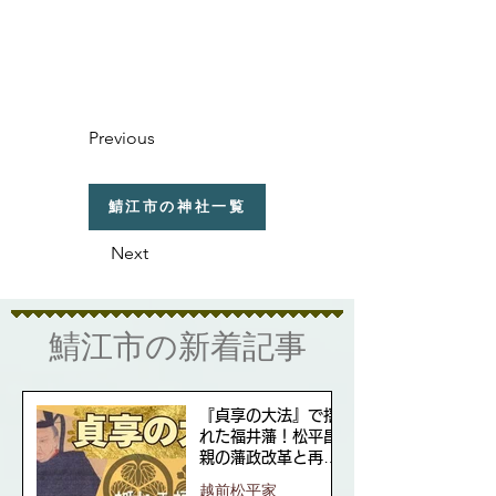
Previous
鯖江市の神社一覧
Next
​鯖江市の新着記事
『貞享の大法』で揺
れた福井藩！松平昌
親の藩政改革と再興
の道
越前松平家