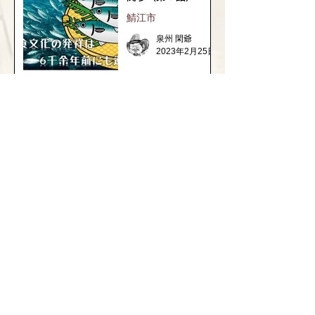
鯖江市
泉州 閑爺
2023年2月25日
1
/
3
福井県の神社の話
織田信長と越前侵攻
継体天皇の謎と古代ロマン
​坂井市の神社