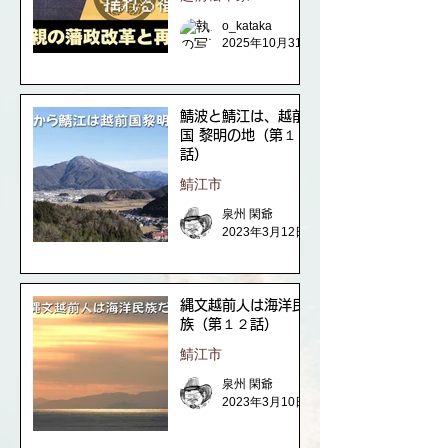
o_kataka
2025年10月31日
鯖波と鯖江は、越前
国 黎明の地（第１３
話）
鯖江市
泉州 閑爺
2023年3月12日
縄文越前人は海洋民
族（第１２話）
鯖江市
泉州 閑爺
2023年3月10日