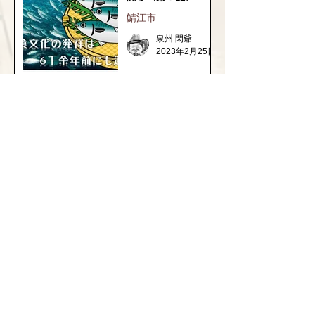
鯖江市
泉州 閑爺
2023年2月25日
1
/
3
福井県の神社の話
織田信長と越前侵攻
継体天皇の謎と古代ロマン
​坂井市の神社