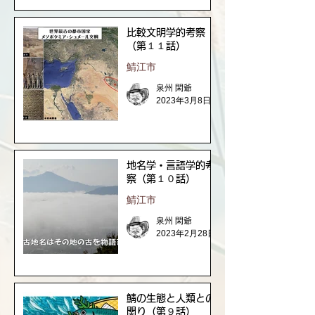
比較文明学的考察
（第１１話）
鯖江市
泉州 閑爺
2023年3月8日
地名学・言語学的考
察（第１０話）
鯖江市
泉州 閑爺
2023年2月28日
鯖の生態と人類との
関り（第９話）