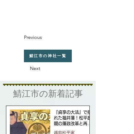
Previous
鯖江市の神社一覧
Next
​鯖江市の新着記事
『貞享の大法』で揺
れた福井藩！松平昌
親の藩政改革と再興
の道
越前松平家