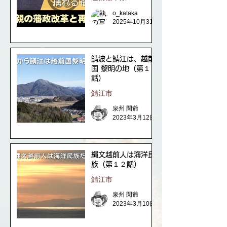
o_kataka
2025年10月31日
鯖波と鯖江は、越前
国 黎明の地（第１３
話）
鯖江市
泉州 閑爺
2023年3月12日
縄文越前人は海洋民
族（第１２話）
鯖江市
泉州 閑爺
2023年3月10日