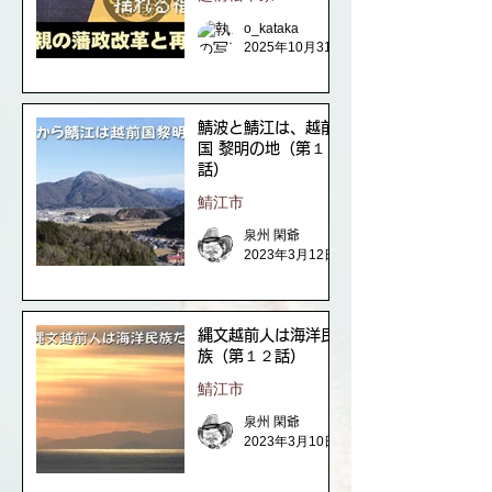
o_kataka
2025年10月31日
鯖波と鯖江は、越前
国 黎明の地（第１３
話）
鯖江市
泉州 閑爺
2023年3月12日
縄文越前人は海洋民
族（第１２話）
鯖江市
泉州 閑爺
2023年3月10日