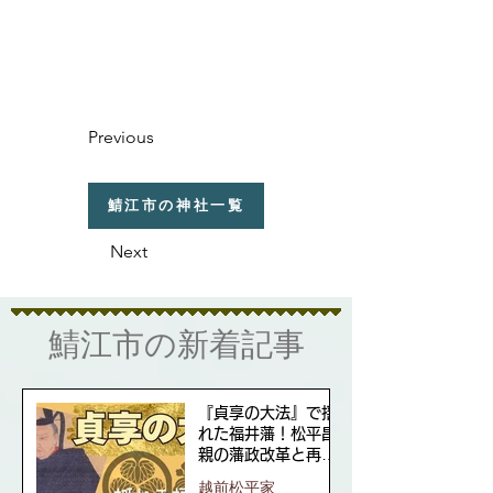
Previous
鯖江市の神社一覧
Next
​鯖江市の新着記事
『貞享の大法』で揺
れた福井藩！松平昌
親の藩政改革と再興
の道
越前松平家