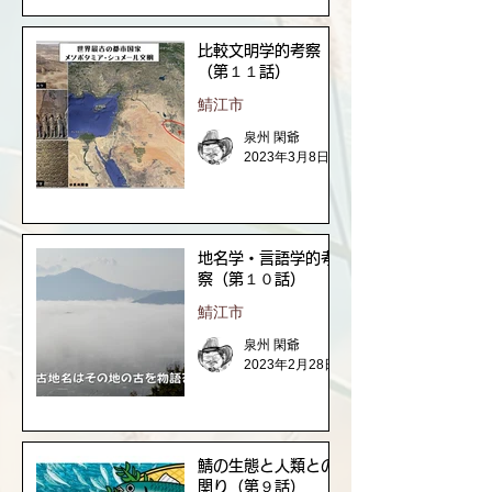
比較文明学的考察
（第１１話）
鯖江市
泉州 閑爺
2023年3月8日
地名学・言語学的考
察（第１０話）
鯖江市
泉州 閑爺
2023年2月28日
鯖の生態と人類との
関り（第９話）