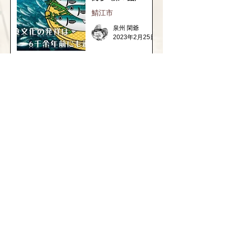
鯖江市
泉州 閑爺
2023年2月25日
1
/
3
福井県の神社の話
織田信長と越前侵攻
継体天皇の謎と古代ロマン
​坂井市の神社