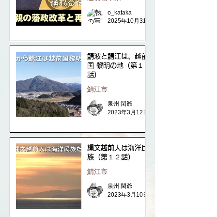
o_kataka
2025年10月31日
鯖波と鯖江は、越前
国 黎明の地（第１３
話）
鯖江市
泉州 閑爺
2023年3月12日
縄文越前人は海洋民
族（第１２話）
鯖江市
泉州 閑爺
2023年3月10日