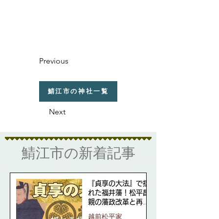
Previous
鯖江市の神社一覧
Next
​鯖江市の新着記事
『貞享の大法』で揺
れた福井藩！松平昌
親の藩政改革と再興
の道
越前松平家