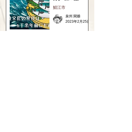
鯖江市
泉州 閑爺
2023年2月25日
1
/
3
福井県の神社の話
織田信長と越前侵攻
継体天皇の謎と古代ロマン
​坂井市の神社