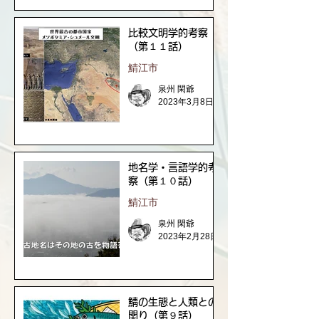
比較文明学的考察
（第１１話）
鯖江市
泉州 閑爺
2023年3月8日
地名学・言語学的考
察（第１０話）
鯖江市
泉州 閑爺
2023年2月28日
鯖の生態と人類との
関り（第９話）