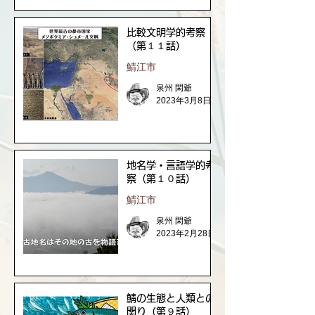
比較文明学的考察
（第１１話）
鯖江市
泉州 閑爺
2023年3月8日
地名学・言語学的考
察（第１０話）
鯖江市
泉州 閑爺
2023年2月28日
鯖の生態と人類との
関り（第９話）