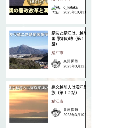
o_kataka
2025年10月31日
鯖波と鯖江は、越前
国 黎明の地（第１３
話）
鯖江市
泉州 閑爺
2023年3月12日
縄文越前人は海洋民
族（第１２話）
鯖江市
泉州 閑爺
2023年3月10日