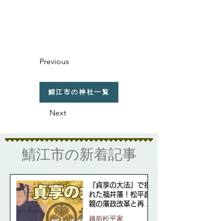
Previous
鯖江市の神社一覧
Next
​鯖江市の新着記事
『貞享の大法』で揺
れた福井藩！松平昌
親の藩政改革と再興
の道
越前松平家