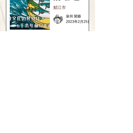
鯖江市
泉州 閑爺
2023年2月25日
1
/
3
福井県の神社の話
織田信長と越前侵攻
継体天皇の謎と古代ロマン
​坂井市の神社