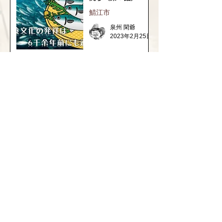
鯖江市
泉州 閑爺
2023年2月25日
1
/
3
福井県の神社の話
織田信長と越前侵攻
継体天皇の謎と古代ロマン
​坂井市の神社