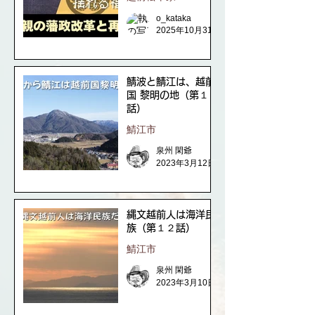
o_kataka
2025年10月31日
鯖波と鯖江は、越前
国 黎明の地（第１３
話）
鯖江市
泉州 閑爺
2023年3月12日
縄文越前人は海洋民
族（第１２話）
鯖江市
泉州 閑爺
2023年3月10日