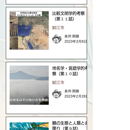
比較文明学的考察
（第１１話）
鯖江市
泉州 閑爺
2023年3月8日
地名学・言語学的考
察（第１０話）
鯖江市
泉州 閑爺
2023年2月28日
鯖の生態と人類との
関り（第９話）