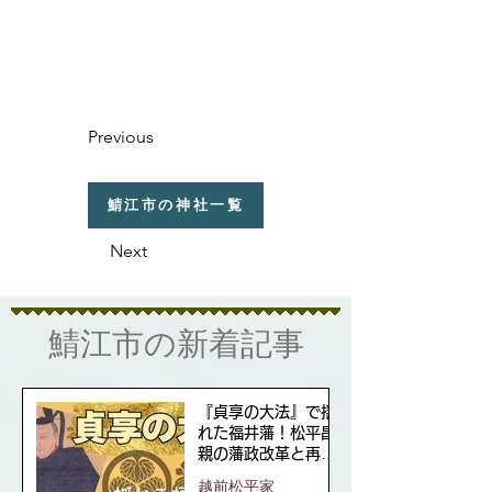
Previous
鯖江市の神社一覧
Next
​鯖江市の新着記事
『貞享の大法』で揺
れた福井藩！松平昌
親の藩政改革と再興
の道
越前松平家