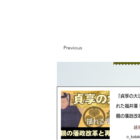
Previous
『貞享の大
れた福井藩
親の藩政改
越
o_kata