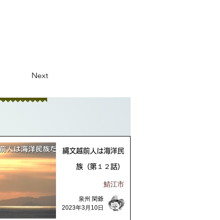
Next
縄文越前人は海洋民
族（第１２話）
鯖江市
泉州 閑爺
2023年3月10日