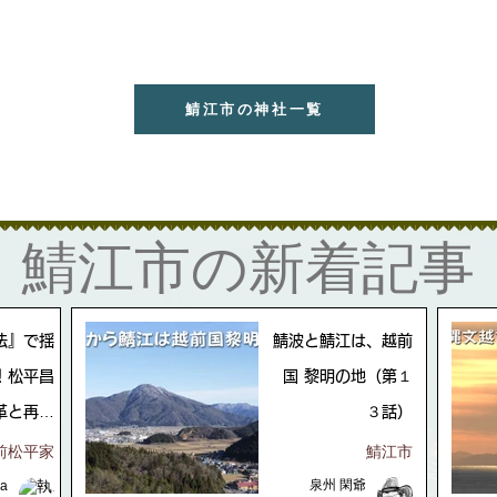
鯖江市の神社一覧
​鯖江市の新着記事
法』で揺
鯖波と鯖江は、越前
！松平昌
国 黎明の地（第１
革と再興
３話）
の道
前松平家
鯖江市
泉州 閑爺
ka