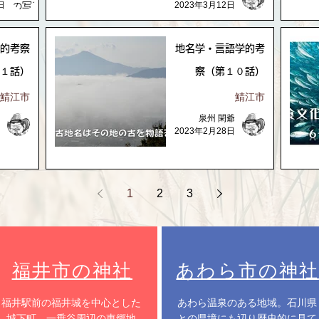
日
2023年3月12日
的考察
地名学・言語学的考
１話）
察（第１０話）
鯖江市
鯖江市
泉州 閑爺
2023年2月28日
1
2
3
福井市の神社
あわら市の神社
​福井駅前の福井城を中心とした
​あわら温泉のある地域。石川県
城下町。一乗谷周辺の東郷地
との県境にも辺り歴史的に見て