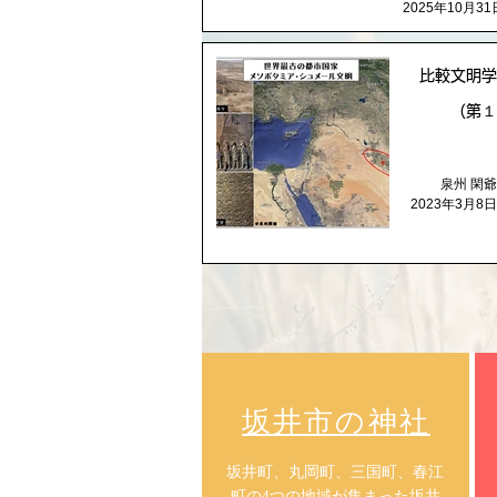
2025年10月31
比較文明学
（第１
泉州 閑爺
2023年3月8日
​坂井市の神社
​坂井町、丸岡町、三国町、春江
町の4つの地域が集まった坂井