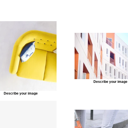
Describe your image
Describe your image