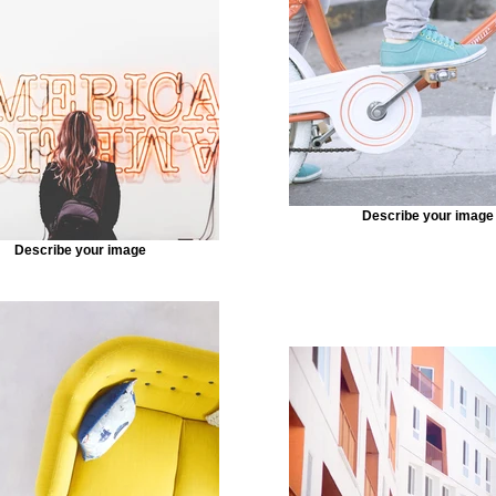
Describe your image
Describe your image