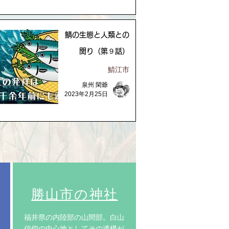
鯖の生態と人類との
関り（第９話）
鯖江市
泉州 閑爺
2023年2月25日
​勝山市の神社
​福井県の内陸部の山間部。白山
信仰の中心地としてその遺構が