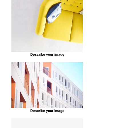
Describe your image
Describe your image