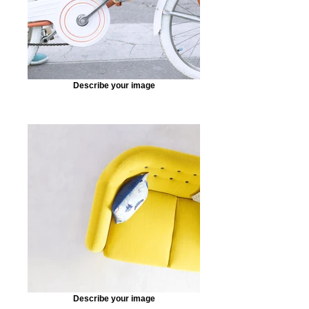
Describe your image
Describe your image