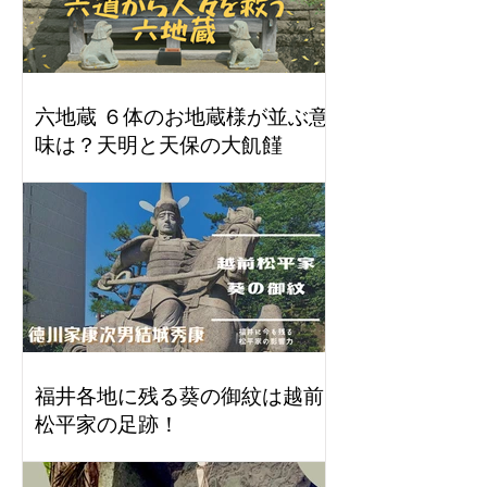
六地蔵 ６体のお地蔵様が並ぶ意
味は？天明と天保の大飢饉
福井各地に残る葵の御紋は越前
松平家の足跡！