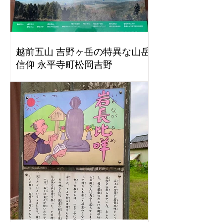
越前五山 吉野ヶ岳の特異な山岳
信仰 永平寺町松岡吉野