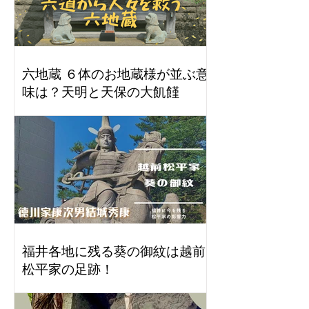
六地蔵 ６体のお地蔵様が並ぶ意
味は？天明と天保の大飢饉
福井各地に残る葵の御紋は越前
松平家の足跡！