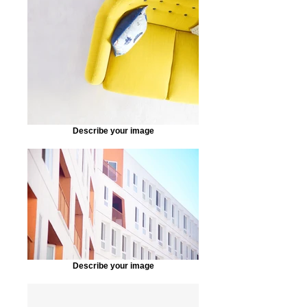
Describe your image
Describe your image