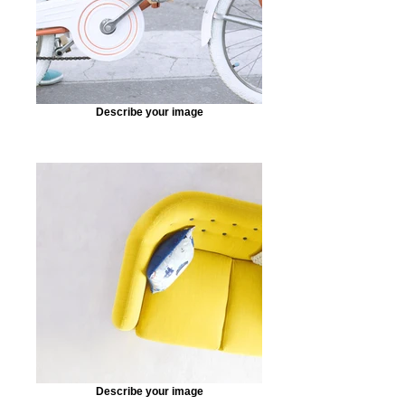
Describe your image
Describe your image