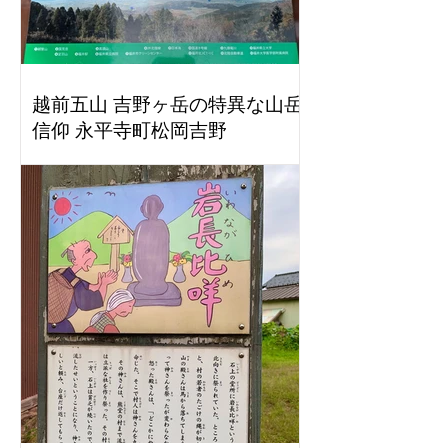
越前五山 吉野ヶ岳の特異な山岳
信仰 永平寺町松岡吉野