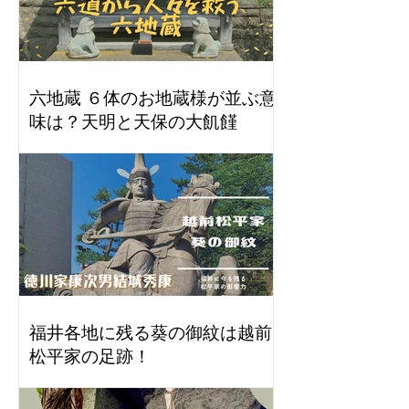
六地蔵 ６体のお地蔵様が並ぶ意
味は？天明と天保の大飢饉
福井各地に残る葵の御紋は越前
松平家の足跡！