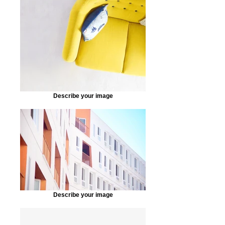
Describe your image
Describe your image