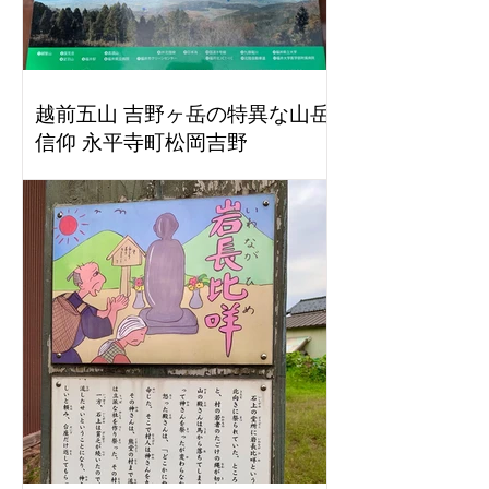
越前五山 吉野ヶ岳の特異な山岳
信仰 永平寺町松岡吉野