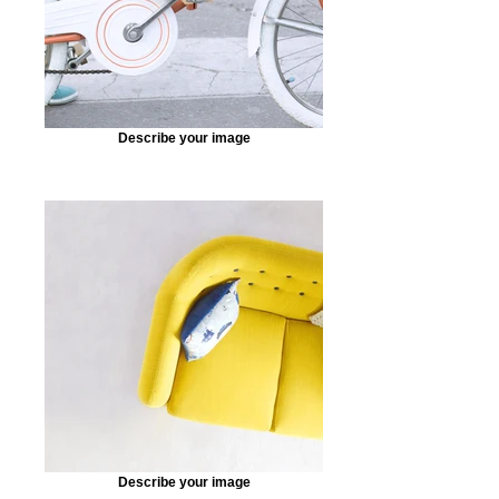
Describe your image
Describe your image