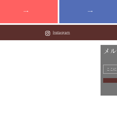
Instagram
フィール
メル
井市に住む郷土歴史・福井県が大好きな管理人の
勝手気ままなサイトです。特に神社、織田信長の天正
田義貞の南北朝時代が大好きです。
考えも含まれていますがあくまでも個人的な見解で
点などございましたらお問い合わせフォームからご連
い。