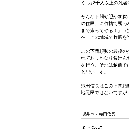
く1万2千人以上の死
そんな下間頼照が加賀
の住民）に竹槍で襲わ
まで祟ってやる！』（
在、この地域で竹藪を
この下間頼照の最後の
れておりかなり負けん
を行う。それは越前で
と思います。
織田信長はこの下間頼
地元民ではないですが
坂井市
織田信長