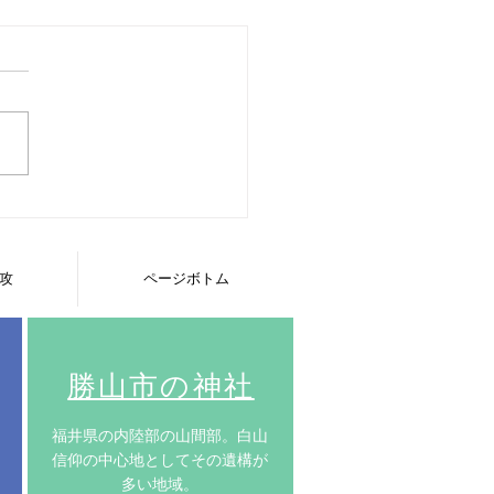
光秀が過ごした越前での
が詰まる明智神社
攻
ページボトム
​勝山市の神社
​福井県の内陸部の山間部。白山
信仰の中心地としてその遺構が
多い地域。