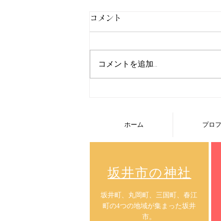
コメント
コメントを追加…
越前松平家の誕生！結城秀康
はなぜ越前へ来たのか？
ホーム
プロ
​坂井市の神社
​坂井町、丸岡町、三国町、春江
町の4つの地域が集まった坂井
市。