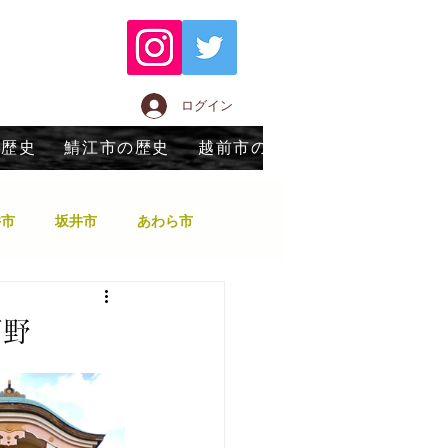
ログイン
の歴史
鯖江市の歴史
越前市の歴史
永平寺町の歴
井市
坂井市
あわら市
越前市
越前町
下野