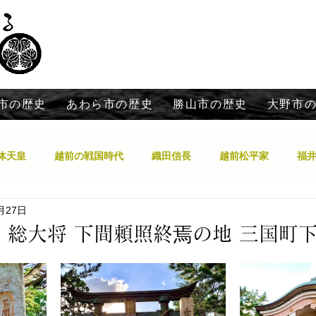
市の歴史
あわら市の歴史
勝山市の歴史
大野市
体天皇
越前の戦国時代
織田信長
越前松平家
福
月27日
日本の神々の越前国でのお話
白山信仰と泰澄
鯖江市
 総大将 下間頼照終焉の地 三国町
索中！福井郷土史
南北朝時代
全国の神社と郷土史