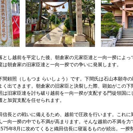
落とし越前を平定した後、朝倉家の元家臣達と一向一揆によっ
度は朝倉家の旧家臣達と一向一揆での争いに発展します。
下間頼照（しもつま らいしょう）です。下間氏は石山本願寺の
よく出てきます。朝倉家の旧家臣と決裂した際、顕如がこの下
照は旧家臣達を討ち破り越前を一向一揆が支配する門徒領国に
護と加賀支配を任せられます。
田信長との戦いに備えるため、越前で圧政を行います。これに
ん一向一揆の中でも不満が高まります。そんな越前の不満を力
1575年8月に攻めてくると織田信長に寝返るものが続出。一揆