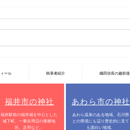
朝倉義景に反旗を翻す！堀江
明智
の乱 堀江景忠 あわら市下番
思い
フィール
執筆者紹介
織田信長の越前侵
福井市の神社
あわら市の神社
​福井駅前の福井城を中心とした
​あわら温泉のある地域。石川県
城下町。一乗谷周辺の東郷地
との県境にも辺り歴史的に見て
区。足羽など。
も面白い地域。