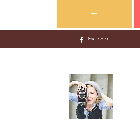
Facebook
プロ
福井県坂
Okazaki
の
年間、新
個人的な
す。
​ご不明な
絡くださ