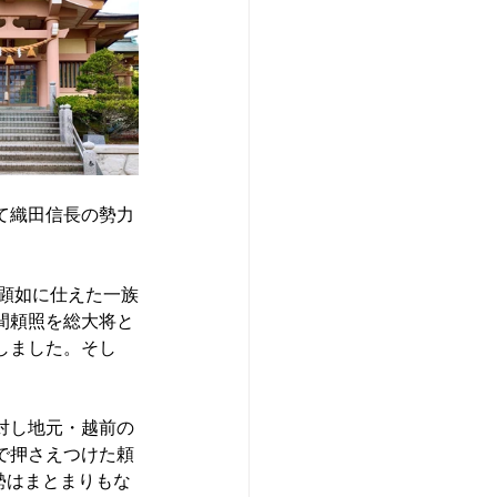
て織田信長の勢力
顕如に仕えた一族
間頼照を総大将と
しました。そし
対し地元・越前の
で押さえつけた頼
勢はまとまりもな