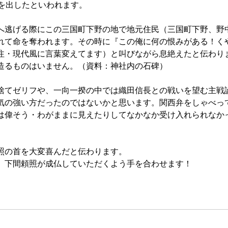
者を出したといわれます。
へ逃げる際にこの三国町下野の地で地元住民（三国町下野、野
れて命を奪われます。その時に『この俺に何の恨みがある！く
注・現代風に言葉変えてます）と叫びながら息絶えたと伝わり
造るものはいません。（資料：神社内の石碑）
捨てゼリフや、一向一揆の中では織田信長との戦いを望む主戦
気の強い方だったのではないかと思います。関西弁をしゃべっ
は偉そう・わがままに見えたりしてなかなか受け入れられなか
照の首を大変喜んだと伝わります。
、下間頼照が成仏していただくよう手を合わせます！