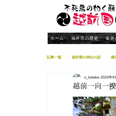
ホーム
福井市の歴史
坂井
記事一覧
福井県の神社の話
継
o_kataka
2020年9
大野市
勝山市
永平寺町
越前一向一揆
南越前町
池田町
現在探