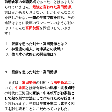
前朝倉家の剣術拠点
であったことはあまり知
られていません。
最強と言われた富田勢源
。
実は目があまり見えない
。しかしそんなこと
を感じさせない
一撃の早業で敵を討ち
、その
逸話はまさに映画のワンシーンのような戦い
ぶり！そんな
富田勢源
を深堀りしていきま
す！
眼病を患った剣士・富田勢源とは？
神道流の達人、梅津某との決戦！
佐々木小次郎との関係性は？
１、眼病を患った剣士・富田勢源
　まずは、
富田勢源
の剣術・
兵法中条流
につ
いて。
中条流
とは鎌倉時代の
執権・北条貞時
の時代に三河国の
豪族・中条頼平がお家芸と
して敵を刺す方法として作られたのが始まり
と言われます。当時は
早業を主にし素早く相
手を討ち取ることにこだわっていました
。