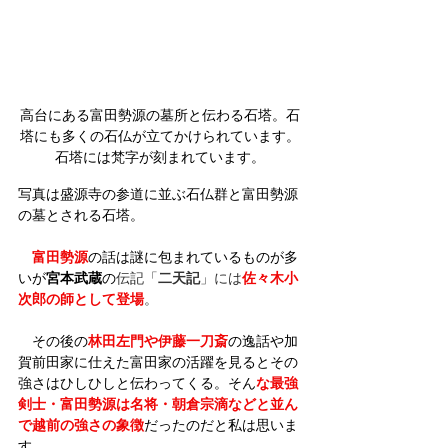
高台にある富田勢源の墓所と伝わる石塔。石
塔にも多くの石仏が立てかけられています。
石塔には梵字が刻まれています。
写真は盛源寺の参道に並ぶ石仏群と富田勢源
の墓とされる石塔。
富田勢源
の話は謎に包まれているものが多
いが
宮本武蔵
の
伝記「
二天記
」には
佐々木小
次郎の師として登場
。
　その後の
林田左門や伊藤一刀斎
の逸話や加
賀前田家に仕えた富田家の活躍を見るとその
強さはひしひしと伝わってくる。そん
な最強
剣士・富田勢源は名将・朝倉宗滴などと並ん
で越前の強さの象徴
だったのだと私は思いま
す。