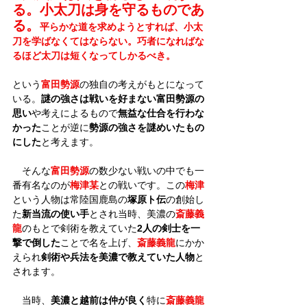
る。小太刀は身を守るものであ
る。
平らかな道を求めようとすれば、小太
刀を学ばなくてはならない。巧者になればな
るほど太刀は短くなってしかるべき。
という
富田勢源
の独自の考えがもとになって
いる。
謎の強さは戦いを好まない富田勢源の
思い
や考えによるもので
無益な仕合を行わな
かった
ことが逆に
勢源の強さを謎めいたもの
にした
と考えます。
　そんな
富田勢源
の数少ない戦いの中でも一
番有名なのが
梅津某
との戦いです。この
梅津
という人物は常陸国鹿島の
塚原ト伝
の創始し
た
新当流の使い手
とされ当時、美濃の
斎藤義
龍
のもとで剣術を教えていた
2人の剣士を一
撃で倒した
ことで名を上げ、
斎藤義龍
にかか
えられ
剣術や兵法を美濃で教えていた人物
と
されます。
　当時、
美濃と越前は仲が良く
特に
斎藤義龍