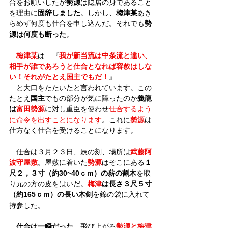
合をお願いしたが
勢源
は隠居の身であること
を理由に
固辞しました
。しかし、
梅津某
あき
らめず何度も仕合を申し込んだ。それでも
勢
源は何度も断った
。
梅津某
は　『
我が新当流は中条流と違い、
相手が誰であろうと仕合となれば容赦はしな
い！それがたとえ国主でもだ！
』
　と大口をたたいたと言われています。この
たとえ
国主
でもの部分が気に障ったのか
義龍
は
富田勢源
に対し重臣を使わせ
仕合するよう
に命令を出すことになります
。これに
勢源
は
仕方なく仕合を受けることになります。
　仕合は３月２３日、辰の刻、場所は
武藤阿
波守屋敷
。屋敷に着いた
勢源
はそこにある
１
尺２，３寸（約30~40ｃｍ）の薪の割木
を取
り元の方の皮をはいだ。
梅津
は長さ３尺５寸
（約165ｃｍ）の長い木剣
を錦の袋に入れて
持参した。
仕合は一瞬だった
。飛び上がる
勢源と梅津