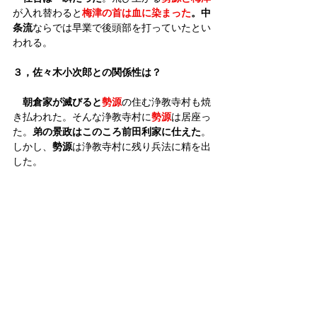
が入れ替わると
梅津の首は血に染まった
。中
条流
ならでは早業で後頭部を打っていたとい
われる。
３，佐々木小次郎との関係性は？
朝倉家が滅びると
勢源
の住む浄教寺村も焼
き払われた。そんな浄教寺村に
勢源
は居座っ
た。
弟の景政はこのころ前田利家に仕えた
。
しかし、
勢源
は浄教寺村に残り兵法に精を出
した。