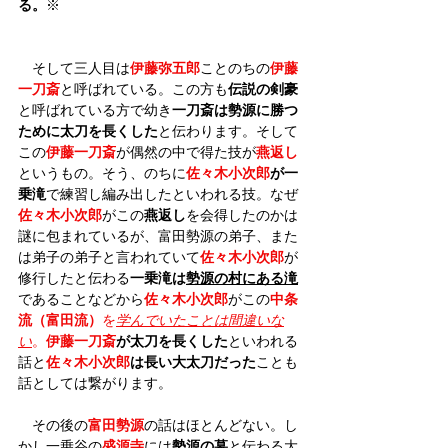
る。
※
　そして三人目は
伊藤弥五郎
ことのちの
伊藤
一刀斎
と呼ばれている。この方も
伝説の剣豪
と呼ばれている方で幼き
一刀斎は勢源に勝つ
ために太刀を長くした
と伝わります。そして
この
伊藤一刀斎
が偶然の中で得た技が
燕返し
というもの。そう、のちに
佐々木小次郎
が一
乗滝
で練習し編み出したといわれる技。なぜ
佐々木小次郎
がこの
燕返し
を会得したのかは
謎に包まれているが、富田勢源の弟子、また
は弟子の弟子と言われていて
佐々木小次郎
が
修行したと伝わる
一乗滝は
勢源の村にある滝
であることなどから
佐々木小次郎
がこの
中条
流（富田流）
を
学んでいたことは間違いな
い
。
伊藤一刀斎
が太刀を長くした
といわれる
話と
佐々木小次郎
は長い大太刀だった
ことも
話としては繋がります。
　その後の
富田勢源
の話はほとんどない。し
かし一乗谷の
盛源寺
には
勢源の墓
と伝わる大