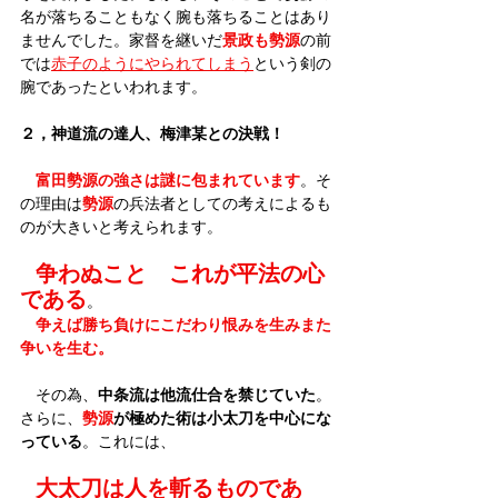
名が落ちることもなく腕も落ちることはあり
ませんでした。家督を継いだ
景政も勢源
の前
では
赤子のようにやられてしまう
という剣の
腕であったといわれます。
２，神道流の達人、梅津某との決戦！
富田勢源の強さは謎に包まれています
。そ
の理由は
勢源
の兵法者としての考えによるも
のが大きいと考えられます。
争わぬこと　これが平法の心
である
。
争えば勝ち負けにこだわり恨みを生みまた
争いを生む。
　その為、
中条流は他流仕合を禁じていた
。
さらに、
勢源
が極めた術は小太刀を中心にな
っている
。これには、
大太刀は人を斬るものであ