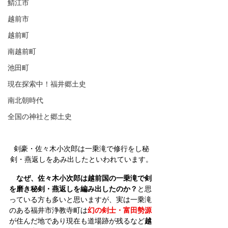
鯖江市
越前市
越前町
南越前町
池田町
現在探索中！福井郷土史
南北朝時代
全国の神社と郷土史
剣豪・佐々木小次郎は一乗滝で修行をし秘
剣・燕返しをあみ出したといわれています。
なぜ、佐々木小次郎は越前国の一乗滝で剣
を磨き秘剣・燕返しを編み出したのか？
と思
っている方も多いと思いますが、実は一乗滝
のある福井市浄教寺町は
幻の剣士・富田勢源
が住んだ地であり現在も道場跡が残るなど
越