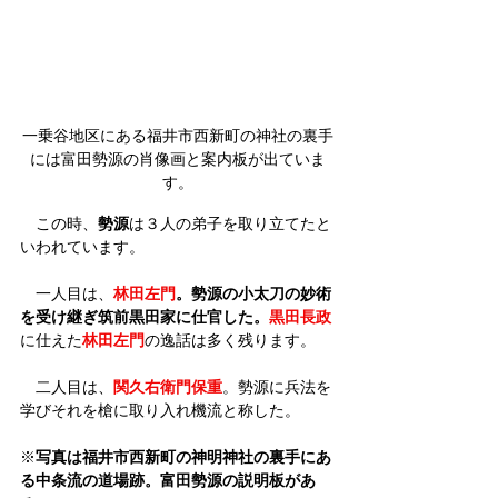
一乗谷地区にある福井市西新町の神社の裏手
には富田勢源の肖像画と案内板が出ていま
す。
　この時、
勢源
は３人の弟子を取り立てたと
いわれています。
　一人目は、
林田左門
。勢源の小太刀の妙術
を受け継ぎ筑前黒田家に仕官した。
黒田長政
に仕えた
林田左門
の逸話は多く残ります。
　二人目は、
関久右衛門保重
。勢源に兵法を
学びそれを槍に取り入れ機流と称した。
※
写真は福井市西新町の神明神社の裏手にあ
る中条流の道場跡。富田勢源の説明板があ