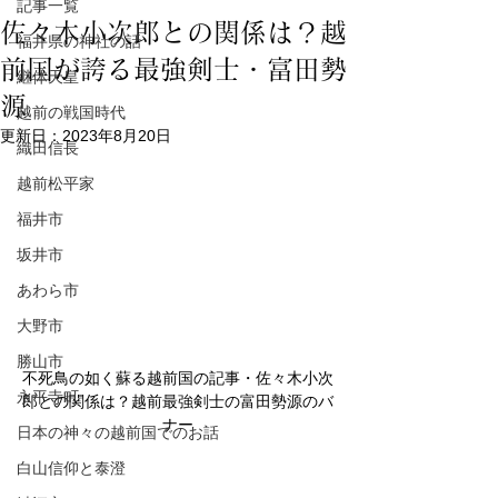
記事一覧
佐々木小次郎との関係は？越
福井県の神社の話
前国が誇る最強剣士・富田勢
継体天皇
源
越前の戦国時代
更新日：
2023年8月20日
織田信長
越前松平家
福井市
坂井市
あわら市
大野市
勝山市
不死鳥の如く蘇る越前国の記事・佐々木小次
永平寺町
郎との関係は？越前最強剣士の富田勢源のバ
ナー
日本の神々の越前国でのお話
白山信仰と泰澄