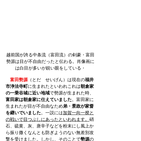
越前国が誇る中条流（富田流）の剣豪・富田
勢源は目が不自由だったと伝わる。肖像画に
は白目が多いが鋭い眼をしている・
富田勢源
（とだ　せいげん）は現在の
福井
市浄法寺町
に生まれたといわれこれは
朝倉家
の一乗谷城に近い地域
で勢源が生まれた時、
富田家は朝倉家に仕えていました
。富田家に
生まれたが目が不自由なため
弟・景政が家督
を継いでいました
。一説には
加賀一向一揆と
の戦いで目つぶしにあったといわれます。
硝
石、硫黄、灰、唐辛子などを粉末にし風上か
ら振り撒くなんとも防ぎようのない無差別攻
撃を受けました。しかし、そのことで
勢源
の