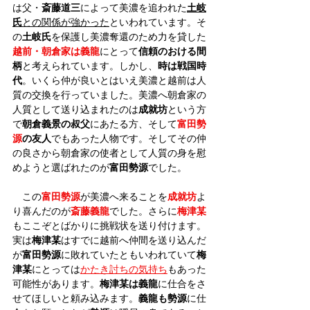
は父・
斎藤道三
によって美濃を追われた
土岐
氏
との関係が強かった
といわれています。そ
の
土岐氏
を保護し美濃奪還のため力を貸した
越前・朝倉家は義龍
にとって
信頼のおける間
柄
と考えられています。しかし、
時は戦国時
代
。いくら仲が良いとはいえ美濃と越前は人
質の交換を行っていました。美濃へ朝倉家の
人質として送り込まれたのは
成就坊
という方
で
朝倉義景の叔父
にあたる方、そして
富田勢
源
の友人
でもあった人物です。そしてその仲
の良さから朝倉家の使者として人質の身を慰
めようと選ばれたのが
富田勢源
でした。
　この
富田勢源
が美濃へ来ることを
成就坊
よ
り喜んだのが
斎藤義龍
でした。さらに
梅津某
もここぞとばかりに挑戦状を送り付けます。
実は
梅津某
はすでに越前へ仲間を送り込んだ
が
富田勢源
に敗れていたともいわれていて
梅
津某
にとっては
かたき討ちの気持ち
もあった
可能性があります。
梅津某は義龍
に仕合をさ
せてほしいと頼み込みます。
義龍も勢源
に仕