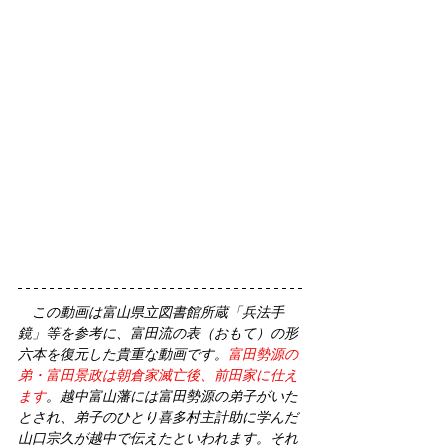
この動画は富山県立図書館所蔵「兵法手
鏡」等を参考に、富田流の表（おもて）の形
六本を復元した貴重な動画です。
富田勢源の
弟・富田景政は朝倉家滅亡後、前田家に仕え
ます
。越中富山藩には富田勢源の弟子がいた
とされ、弟子のひとり喜多村主計助に学んだ
山口宗久が越中で伝えたといわれます。それ