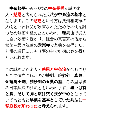
中条頼平
から4代後の
中条長秀
が謎の老
人・
慈恩
と考えられた兵法が
中条流の基本
と
なります。この
慈恩
という方は奥州相馬家の
人物といわれ父が殺害されたためその仇を討
つため剣術を極めたといわれ、
鞍馬山
で異人
に会い妙術を授かり、鎌倉の真言宗の僧から
秘伝を受け筑紫の
安楽寺
で奥義を会得した。
九州の岩戸にこもり夢の中で剣術の妙を得た
といわれます。
この謎めいた老人・
慈恩と中条流
が
合わさり
そこで確立されたのが
妙剣、絶妙剣、真剣、
金翅鳥王剣、独妙剣の五典の型
。この型は後
の日本兵法の源流ともいわれます。
狙いは首
と腕、そして胸と腹は突く技が中心
となって
いてもともと
早業を基本としていた兵法に
一
撃必殺が加わった
と考えられます
。