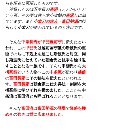
らを現在に再現したものです。
　注目したのは五本目の
燕廻
（えんかい）と
いう形。その字は佐々木小次郎の
燕返し
に似
ています。また
小太刀の達人・富田勢源
の技
らしく
小太刀
が使われているのも注目です。
　そんな
中条長秀が甲斐豊前守
に伝えたとい
われ、この
甲斐氏
は越前国守護の斯波氏の重
臣
でのちに
下剋上を起こし斯波氏と対立、同
じ斯波氏に仕えていた朝倉氏と抗争を繰り返
すこととなる一族です
。そんな
甲斐氏
から
大
橋高能
という人物へこの
中条流
が伝わり
越前
の富田長家
にその秘法を伝えた
といわれま
す。
富田長家
は朝倉家に仕え兵法・剣術を大
橋高能に学びそれを極めました
。ここから
中
条流は富田流とも呼ばれる
こととなります。
　そんな
富田流は富田勢源の登場で隆盛を極
めその強さは世に広まりました
。